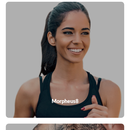
El Morpheus es un tratamiento cutáneo fraccionado
que estimula la producción de colágeno en las capas
subyacentes de la dermis. Penetra en las capas más
profundas de la piel, remodela los tejidos faciales y
corporales para revelar una apariencia más juvenil y
radiante.
VER MÁS
Morpheus8