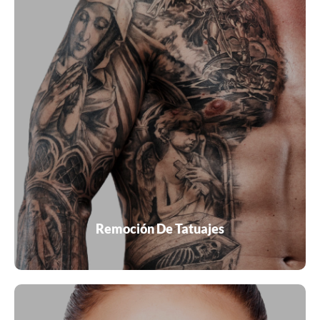
La remoción de tatuajes con láser es el método más
común que utilizan los profesionales de la salud para
eliminar o aclarar los tatuajes. La energía de la luz láser
rompe la tinta del tatuaje en pequeñas partículas, que el
sistema inmunitario del cuerpo elimina con el tiempo.
VER MÁS
Remoción De Tatuajes