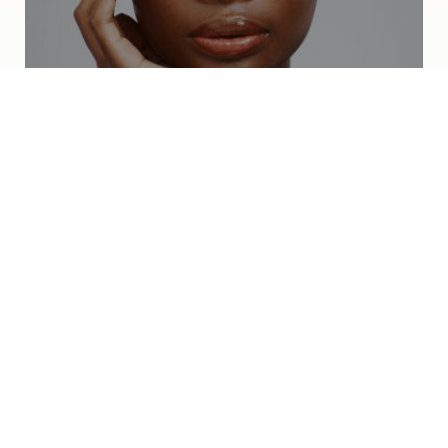
¿Que es el Ácido Hialurónico?
Como se menciona anteriormente, el ácido
hialurónico es una sustancia tipo azúcar que se
encuentra naturalmente dentro del organismo; está
en altas concentraciones dentro de la piel, así como
en otras partes como lo son: el cordón umbilical, las
válvulas cardiacas, el líquido sinovial de las
articulaciones, entre otras siendo un componente
muy importante para el correcto funcionamiento del
organismo en general.