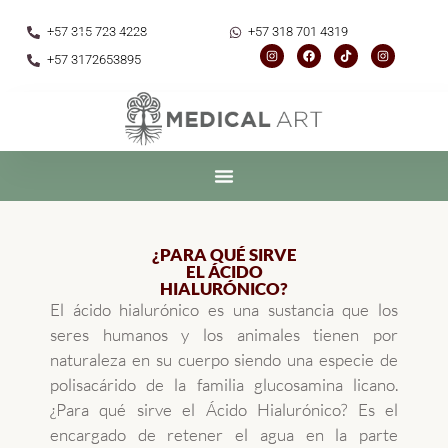
Skip
+57 315 723 4228
+57 318 701 4319
to
I
F
T
I
content
+57 3172653895
n
a
i
n
s
c
k
s
t
e
t
t
a
b
o
a
g
o
k
g
r
o
r
a
k
a
m
m
¿PARA QUÉ SIRVE
EL ÁCIDO
HIALURÓNICO?
El ácido hialurónico es una sustancia que los
seres humanos y los animales tienen por
naturaleza en su cuerpo siendo una especie de
polisacárido de la familia glucosamina licano.
¿Para qué sirve el Ácido Hialurónico? Es el
encargado de retener el agua en la parte