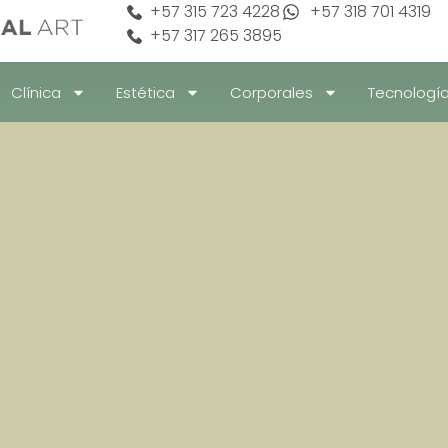
+57 315 723 4228
+57 318 701 4319
+57 317 265 3895
Clínica
Estética
Corporales
Tecnologí