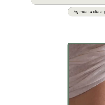
e
s
Agenda tu cita aq
s
a
g
e