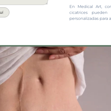
En Medical Art, c
uí
cicatrices pueden
personalizadas para 