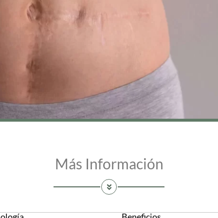
Más Información
ología
Beneficios