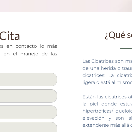
Cita
¿Qué so
os en contacto lo más
a en el manejo de las
Las Cicatrices son m
de una herida o tra
cicatrices: La cica
ligera o está al mismo 
Están las cicatrices
la piel donde estuv
hipertróficas/ quel
elevación y son a
extenderse más allá d