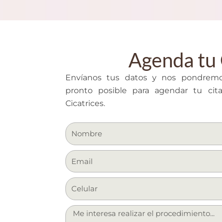
Agenda tu 
Envíanos tus datos y nos pondrem
pronto posible para agendar tu cit
Cicatrices.
N
a
m
E
e
m
a
i
l
M