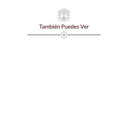
También Puedes Ver
TRATAMIENT
TRATAMI
OS
ENTOS
CORPORALE
FACIALES
S
Tratamientos corporales
Tratamientos
personalizados contra
personalizadas para
celulitis, flacidez y grasa
un rostro joven y
localizada.
saludable.
Política de Privacidad
Dirección: Cl. 123 #7-51, Bogotá
VER MÁS
VER MÁS
WhatsApp: +57 3187014319
Telefono: +57 315 723 4228
Email: info@medicalart.co