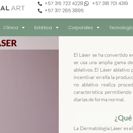
+57 315 723 4228
+57 318 701 4319
+57 317 265 3895
Clínica
Estética
Corporales
Tecnologí
ÁSER
El Láser se ha convertido e
se usa una amplia gama de 
ablativos. El Láser ablativo 
incentivar en ella la produc
no ablativo realiza proce
característica permitiend
diarias de forma normal.
¿Qué 
La Dermatología Láser es el